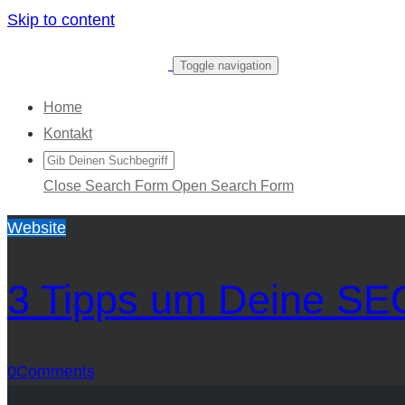
Skip to content
Toggle navigation
Home
Kontakt
Close Search Form
Open Search Form
Website
3 Tipps um Deine SE
0
Comments